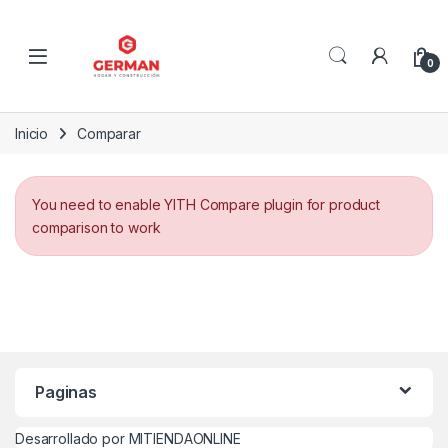
Skip to navigation
Skip to content
0
Inicio
Comparar
You need to enable YITH Compare plugin for product
comparison to work
Paginas
Desarrollado por MITIENDAONLINE