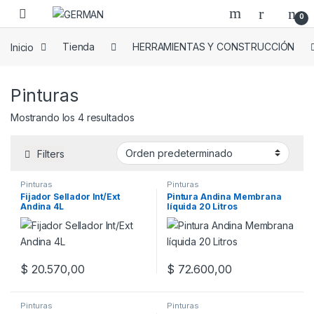
Skip to navigation
Skip to content
0
Inicio
Tienda
HERRAMIENTAS Y CONSTRUCCIÓN
Pinturas
Mostrando los 4 resultados
Filters
Pinturas
Pinturas
Fijador Sellador Int/Ext
Pintura Andina Membrana
Andina 4L
líquida 20 Litros
$
20.570,00
$
72.600,00
Pinturas
Pinturas