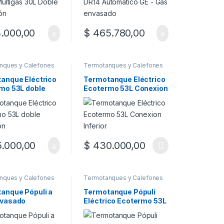
.000,00
$
465.780,00
nques y Calefones
Termotanques y Calefones
anque Eléctrico
Termotanque Eléctrico
mo 53L doble
Ecotermo 53L Conexion
ón
Inferior
.000,00
$
430.000,00
 la página de producto
Este producto tiene múltiples variantes. L
nques y Calefones
Termotanques y Calefones
anque Pópuli a
Termotanque Pópuli
nvasado
Eléctrico Ecotermo 53L
mo 45L Conexión
Sup/Inf
or