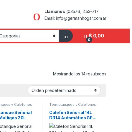
Llamanos
(03576) 453-717
Email: info@germanhogar.com.ar
$
0,00
0
Mostrando los 14 resultados
nques y Calefones
Termotanques y Calefones
anque Señorial
Calefón Señorial 14L
 Multigas 30L
DR14 Automático GE –
Conexión
Gas envasado