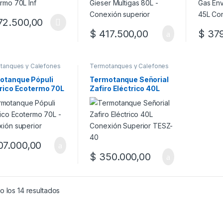
2.500,00
producto tiene múltiples variantes. Las opciones se pueden elegir en
$
417.500,00
$
379
tanques y Calefones
Termotanques y Calefones
otanque Pópuli
Termotanque Señorial
trico Ecotermo 70L
Zafiro Eléctrico 40L
exión superior
Conexión Superior
TESZ-40
7.000,00
$
350.000,00
 los 14 resultados