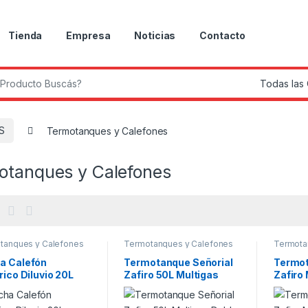
Tienda
Empresa
Noticias
Contacto
r:
S
Termotanques y Calefones
otanques y Calefones
tanques y Calefones
Termotanques y Calefones
Termota
a Calefón
Termotanque Señorial
Termot
rico Diluvio 20L
Zafiro 50L Multigas
Zafiro
 inoxidable
Doble Conexión TSZP-
Doble 
50