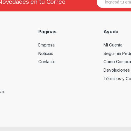
s Novedades en tu Correo
m
a
i
l
*
Páginas
Ayuda
Empresa
Mi Cuenta
Noticias
Seguir mi Ped
Contacto
Como Compra
Devoluciones
Términos y Co
ba.