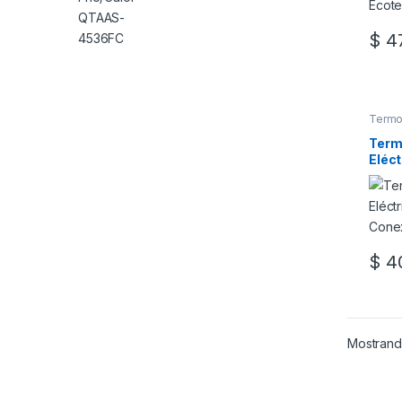
$
47
Este 
Termo
Term
Eléc
– Con
$
40
Mostrando