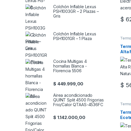
Colchón Inflable Lexus
PSH1003GR – 2 Plazas –
Gris
$
62
Colchón Inflable Lexus
PSH1001GR – 1 Plaza
Termo
Term
Alta
Natur
Cocina Multigas 4
hornallas Blanca -
Florencia 5506
$
449.999,00
$
56
Este 
Airea acondicionado
QUINT Split 4500 Frigorias
Termo
Frio/Calor QTAAS-4536FC
Term
$
1.142.000,00
Ecot