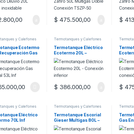
.800,00
$
475.500,00
$
413
tanques y Calefones
Termotanques y Calefones
Termota
otanque Ecotermo
Termotanque Eléctrico
Termot
 Recuperación Gas
Ecotermo 20L –
Ecoter
al 53L Inf
Conexión inferior
conexi
5.000,00
$
386.000,00
$
475
producto tiene múltiples variantes. Las opciones se pueden elegir en
tanques y Calefones
Termotanques y Calefones
Termota
otanque Eléctrico
Termotanque Escorial
Termot
ermo 70L Inf
Gieser Multigas 80L –
Gas E
Conexión superior
Ecoter
Superi