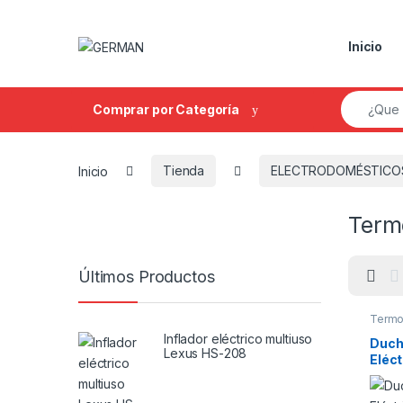
Skip to navigation
Skip to content
Inicio
Search fo
Comprar por Categoría
Inicio
Tienda
ELECTRODOMÉSTICO
Term
Últimos Productos
Termo
Inflador eléctrico multiuso
Duch
Lexus HS-208
Eléct
acero