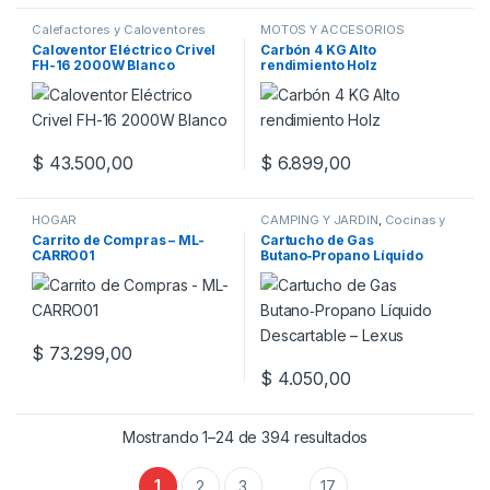
Calefactores y Caloventores
MOTOS Y ACCESORIOS
Caloventor Eléctrico Crivel
Carbón 4 KG Alto
FH-16 2000W Blanco
rendimiento Holz
$
43.500,00
$
6.899,00
HOGAR
CAMPING Y JARDIN
,
Cocinas y
Hornos
Carrito de Compras – ML-
Cartucho de Gas
CARRO01
Butano‑Propano Líquido
Descartable – Lexus
$
73.299,00
$
4.050,00
Este producto tiene múltiples v
Mostrando 1–24 de 394 resultados
1
2
3
17