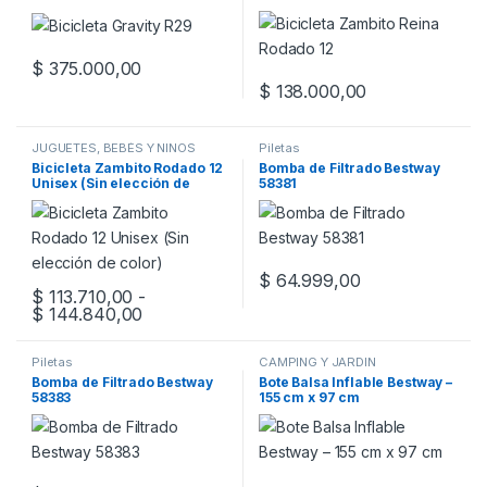
$
375.000,00
Este producto tiene múltiples variantes. Las opciones se pueden
$
138.000,00
JUGUETES, BEBÉS Y NIÑOS
Piletas
Bicicleta Zambito Rodado 12
Bomba de Filtrado Bestway
Unisex (Sin elección de
58381
color)
$
64.999,00
$
113.710,00
-
Rango de precios: desde $ 113.710,00 has
$
144.840,00
Este producto tiene múltiples variantes. Las opciones se pueden
Piletas
CAMPING Y JARDIN
Bomba de Filtrado Bestway
Bote Balsa Inflable Bestway –
58383
155 cm x 97 cm