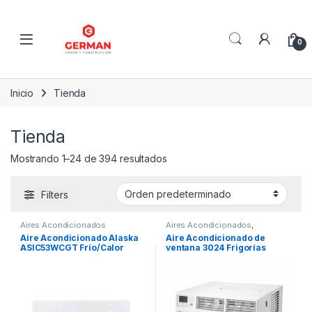
Skip to navigation
Skip to content
0
Inicio
Tienda
Tienda
Mostrando 1–24 de 394 resultados
Filters
Aires Acondicionados
Aires Acondicionados
,
ELECTRODOMÉSTICOS
Aire Acondicionado Alaska
Aire Acondicionado de
ASIC53WCGT Frío/Calor
ventana 3024 Frigorías
5300W Inverter
ENOVA – AEV12F10