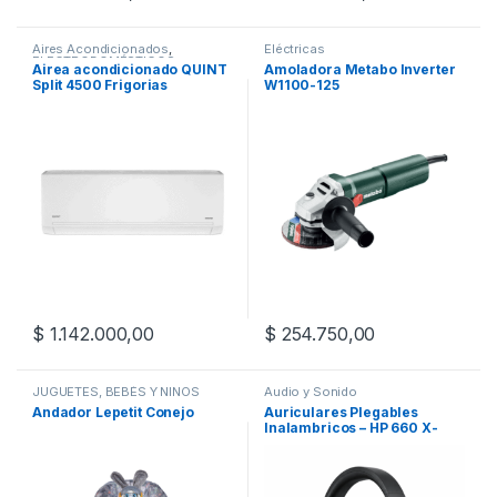
Aires Acondicionados
,
Eléctricas
ELECTRODOMÉSTICOS
Airea acondicionado QUINT
Amoladora Metabo Inverter
Split 4500 Frigorias
W1100-125
Frio/Calor QTAAS-4536FC
$
1.142.000,00
$
254.750,00
JUGUETES, BEBÉS Y NIÑOS
Audio y Sonido
Andador Lepetit Conejo
Auriculares Plegables
Inalambricos – HP 660 X-
VIEW