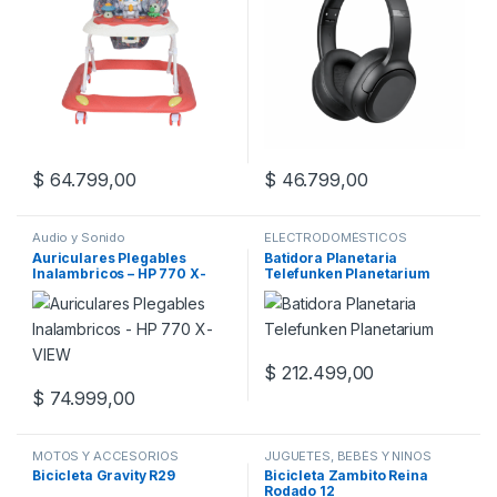
$
64.799,00
$
46.799,00
Este producto tiene múltiples variantes. Las opciones se pueden
Audio y Sonido
ELECTRODOMÉSTICOS
Auriculares Plegables
Batidora Planetaria
Inalambricos – HP 770 X-
Telefunken Planetarium
VIEW
$
212.499,00
$
74.999,00
MOTOS Y ACCESORIOS
JUGUETES, BEBÉS Y NIÑOS
Bicicleta Gravity R29
Bicicleta Zambito Reina
Rodado 12