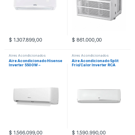
$
1.307.899,00
$
861.000,00
Aires Acondicionados
Aires Acondicionados
Aire Acondicionado Hisense
Aire Acondicionado Split
Inverter 5500W –
Frío/Calor Inverter RCA
AS18UR4SXSCD00PX4E
RP6400INV 5500F 6400W
$
1.566.099,00
$
1.590.990,00