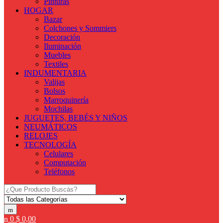
Pinturas
HOGAR
Bazar
Colchones y Sommiers
Decoración
Iluminación
Muebles
Textiles
INDUMENTARIA
Valijas
Bolsos
Marroquinería
Mochilas
JUGUETES, BEBÉS Y NIÑOS
NEUMÁTICOS
RELOJES
TECNOLOGÍA
Celulares
Computación
Teléfonos
Search
for:
0
$
0,00