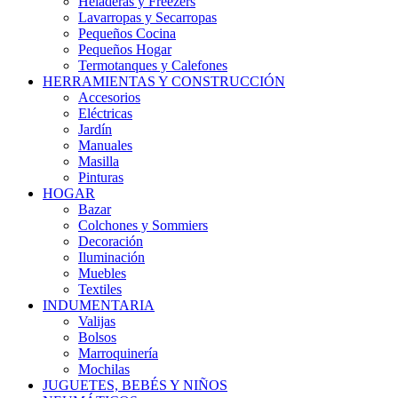
Heladeras y Freezers
Lavarropas y Secarropas
Pequeños Cocina
Pequeños Hogar
Termotanques y Calefones
HERRAMIENTAS Y CONSTRUCCIÓN
Accesorios
Eléctricas
Jardín
Manuales
Masilla
Pinturas
HOGAR
Bazar
Colchones y Sommiers
Decoración
Iluminación
Muebles
Textiles
INDUMENTARIA
Valijas
Bolsos
Marroquinería
Mochilas
JUGUETES, BEBÉS Y NIÑOS