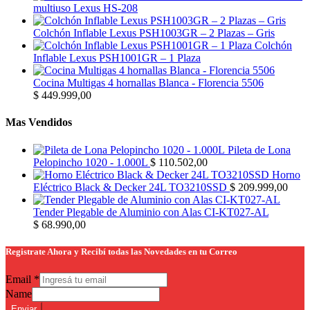
multiuso Lexus HS-208
Colchón Inflable Lexus PSH1003GR – 2 Plazas – Gris
Colchón
Inflable Lexus PSH1001GR – 1 Plaza
Cocina Multigas 4 hornallas Blanca - Florencia 5506
$
449.999,00
Mas Vendidos
Pileta de Lona
Pelopincho 1020 - 1.000L
$
110.502,00
Horno
Eléctrico Black & Decker 24L TO3210SSD
$
209.999,00
Tender Plegable de Aluminio con Alas CI-KT027-AL
$
68.990,00
Registrate Ahora y Recibí todas las Novedades en tu Correo
Email
*
Name
Enviar