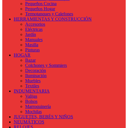
Pequeños Cocina
Pequeños Hogar
Termotanques y Calefones
HERRAMIENTAS Y CONSTRUCCIÓN
Accesorios
Eléctricas
Jardín
Manuales
Masilla
Pinturas
HOGAR
Bazar
Colchones y Sommiers
Decoración
Iluminación
Muebles
Textiles
INDUMENTARIA
Valijas
Bolsos
Marroquinería
Mochilas
JUGUETES, BEBÉS Y NIÑOS
NEUMÁTICOS
RELOJES