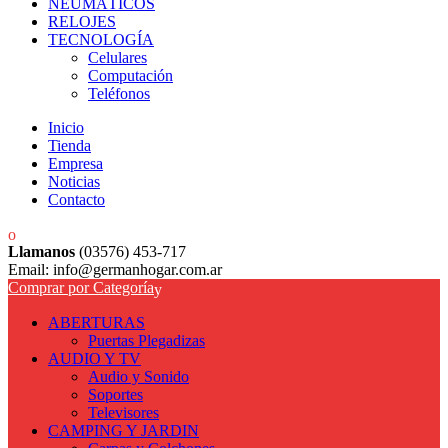
NEUMÁTICOS
RELOJES
TECNOLOGÍA
Celulares
Computación
Teléfonos
Inicio
Tienda
Empresa
Noticias
Contacto
Llamanos
(03576) 453-717
Email: info@germanhogar.com.ar
Comprar por Categoría
ABERTURAS
Puertas Plegadizas
AUDIO Y TV
Audio y Sonido
Soportes
Televisores
CAMPING Y JARDIN