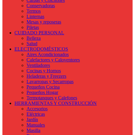
Carpas y Colchones
Conservadoras
Termos
Linternas
Mesas y reposeras
Piletas
CUIDADO PERSONAL
Belleza
Salud
ELECTRODOMÉSTICOS
Aires Acondicionados
Calefactores y Caloventores
Ventiladores
Cocinas y Hornos
Heladeras y Freezers
Lavarropas y Secarropas
Pequeños Cocina
Pequeños Hogar
Termotanques y Calefones
HERRAMIENTAS Y CONSTRUCCIÓN
Accesorios
Eléctricas
Jardín
Manuales
Masilla