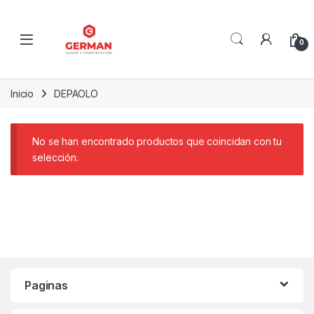
Skip to navigation
Skip to content
0
Inicio
DEPAOLO
No se han encontrado productos que coincidan con tu
selección.
Paginas