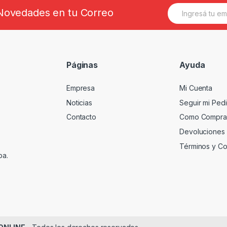
E
s Novedades en tu Correo
m
a
i
l
*
Páginas
Ayuda
Empresa
Mi Cuenta
Noticias
Seguir mi Ped
Contacto
Como Compra
Devoluciones
Términos y Co
ba.