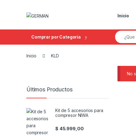
Skip to navigation
Skip to content
Inicio
Search fo
Comprar por Categoría
Inicio
KLD
No s
Últimos Productos
Kit de 5 accesorios para
compresor NIWA
$
45.999,00