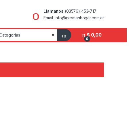
Llamanos
(03576) 453-717
Email: info@germanhogar.com.ar
$
0,00
0