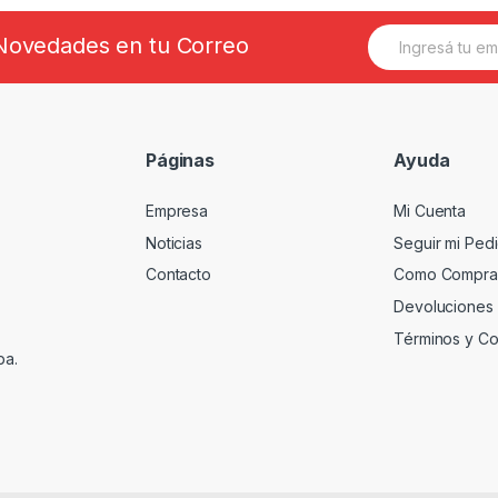
E
s Novedades en tu Correo
m
a
i
l
*
Páginas
Ayuda
Empresa
Mi Cuenta
Noticias
Seguir mi Ped
Contacto
Como Compra
Devoluciones
Términos y Co
ba.