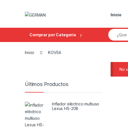
Skip to navigation
Skip to content
Inicio
Search fo
Comprar por Categoría
Inicio
KOVEA
No s
Últimos Productos
Inflador eléctrico multiuso
Lexus HS-208