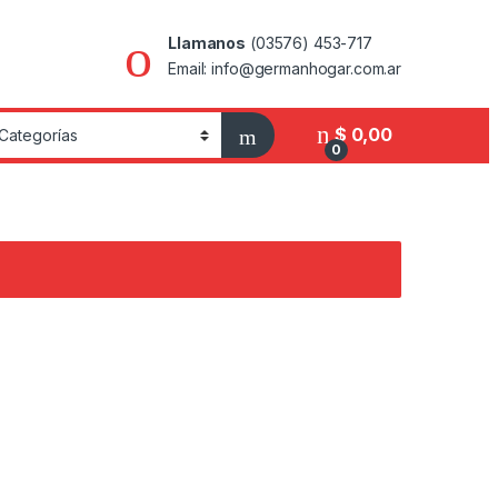
Llamanos
(03576) 453-717
Email: info@germanhogar.com.ar
$
0,00
0