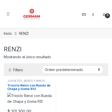
Skip to navigation
Skip to content
0
Inicio
RENZI
RENZI
Mostrando el único resultado
Filters
JUGUETES, BEBÉS Y NIÑOS
Triciclo Renzi con Rueda de
Chapa y Goma R12
$
101.300,00