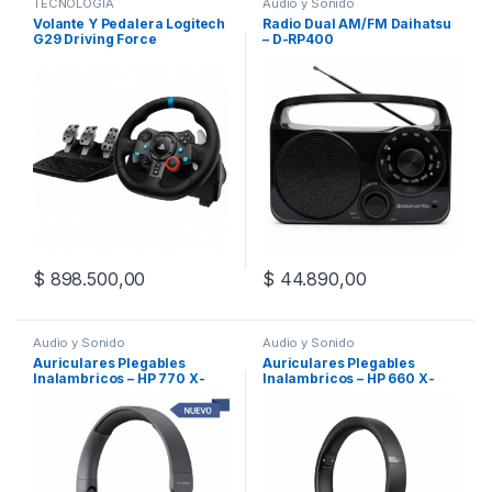
TECNOLOGÍA
Audio y Sonido
Volante Y Pedalera Logitech
Radio Dual AM/FM Daihatsu
G29 Driving Force
– D-RP400
$
898.500,00
$
44.890,00
Audio y Sonido
Audio y Sonido
Auriculares Plegables
Auriculares Plegables
Inalambricos – HP 770 X-
Inalambricos – HP 660 X-
VIEW
VIEW