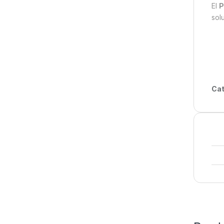
El
P
sol
Cat