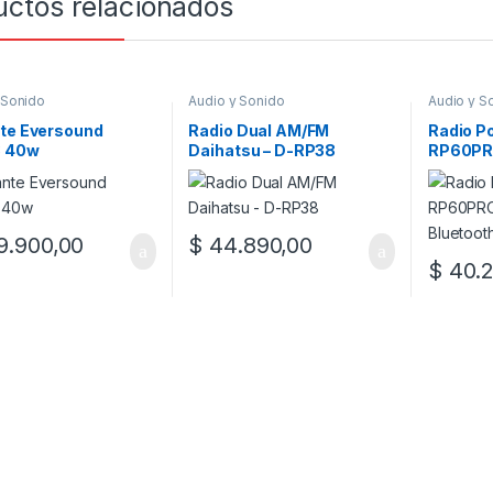
uctos relacionados
 Sonido
Audio y Sonido
Audio y S
nte Eversound
Radio Dual AM/FM
Radio Po
 40w
Daihatsu – D-RP38
RP60PR
Bluetoot
.900,00
$
44.890,00
$
40.2