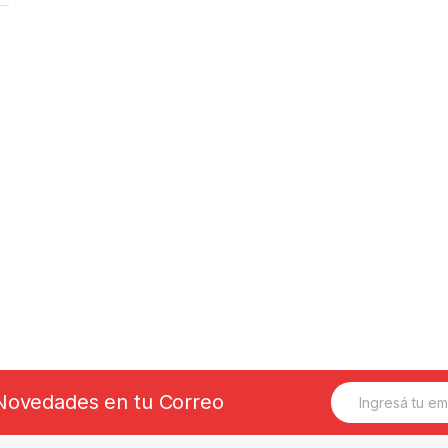
E
s Novedades en tu Correo
m
a
i