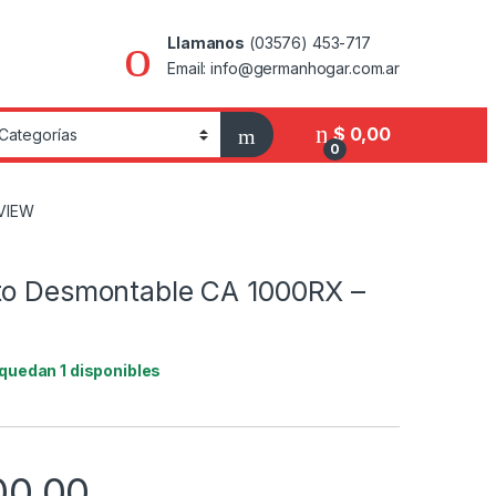
Llamanos
(03576) 453-717
Email: info@germanhogar.com.ar
$
0,00
0
-VIEW
to Desmontable CA 1000RX –
 quedan 1 disponibles
00,00