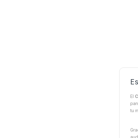
Es
El
C
pan
tu 
Gra
aud