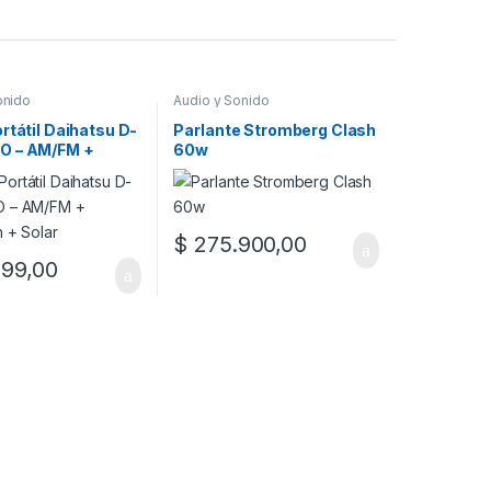
onido
Audio y Sonido
rtátil Daihatsu D-
Parlante Stromberg Clash
O – AM/FM +
60w
h + Solar
$
275.900,00
99,00