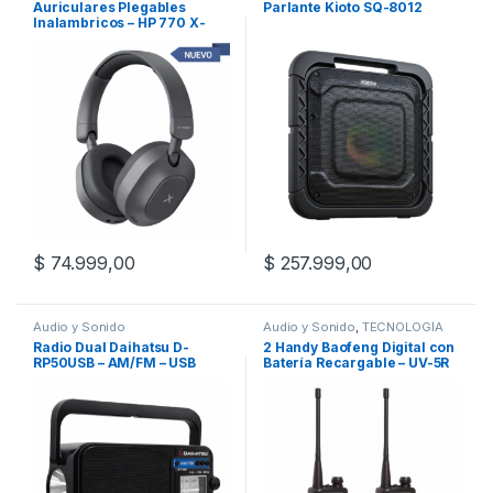
Auriculares Plegables
Parlante Kioto SQ-8012
Inalambricos – HP 770 X-
VIEW
$
74.999,00
$
257.999,00
Audio y Sonido
Audio y Sonido
,
TECNOLOGÍA
Radio Dual Daihatsu D-
2 Handy Baofeng Digital con
RP50USB – AM/FM – USB
Batería Recargable – UV-5R