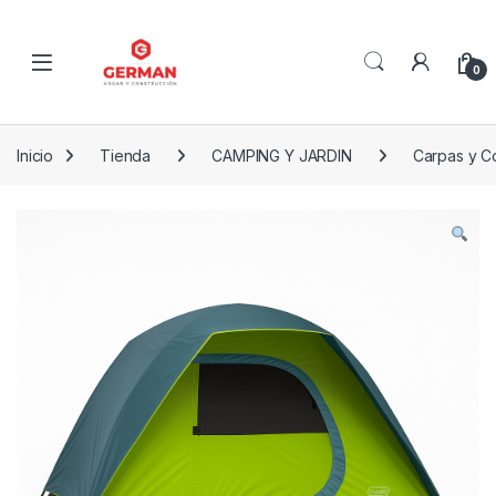
Skip to navigation
Skip to content
0
Inicio
Tienda
CAMPING Y JARDIN
Carpas y C