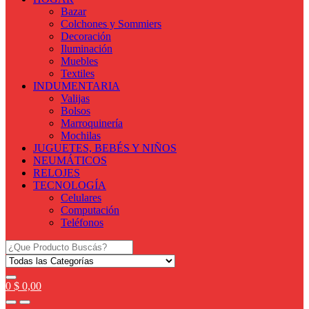
Bazar
Colchones y Sommiers
Decoración
Iluminación
Muebles
Textiles
INDUMENTARIA
Valijas
Bolsos
Marroquinería
Mochilas
JUGUETES, BEBÉS Y NIÑOS
NEUMÁTICOS
RELOJES
TECNOLOGÍA
Celulares
Computación
Teléfonos
Search
for:
0
$
0,00