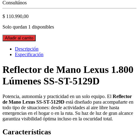
Consultános
$
110.990,00
Solo quedan 1 disponibles
Reflector
Añadir al carrito
de
Mano
Descripción
Lexus
Especificación
1.800
Lúmenes
Reflector de Mano Lexus 1.800
SS-
ST-
Lúmenes SS-ST-5129D
5129D
quantity
Potencia, autonomía y practicidad en un solo equipo. El
Reflector
de Mano Lexus SS-ST-5129D
está diseñado para acompañarte en
todo tipo de situaciones: desde actividades al aire libre hasta
emergencias en el hogar o en la ruta. Su haz de luz de gran alcance
garantiza visibilidad óptima incluso en la oscuridad total.
Características