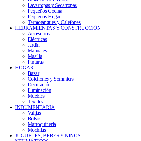
Lavarropas y Secarropas
Pequeños Cocina
Pequeños Hogar
Termotanques y Calefones
HERRAMIENTAS Y CONSTRUCCIÓN
Accesorios
Eléctricas
Jardín
Manuales
Masilla
Pinturas
HOGAR
Bazar
Colchones y Sommiers
Decoración
Iluminación
Muebles
Textiles
INDUMENTARIA
Valijas
Bolsos
Marroquinería
Mochilas
JUGUETES, BEBÉS Y NIÑOS