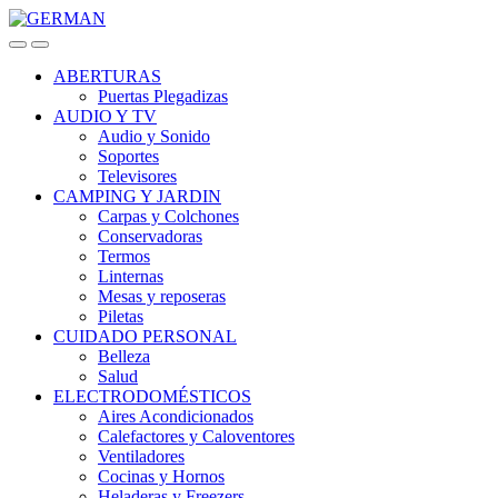
Skip
Skip
to
to
navigation
content
ABERTURAS
Puertas Plegadizas
AUDIO Y TV
Audio y Sonido
Soportes
Televisores
CAMPING Y JARDIN
Carpas y Colchones
Conservadoras
Termos
Linternas
Mesas y reposeras
Piletas
CUIDADO PERSONAL
Belleza
Salud
ELECTRODOMÉSTICOS
Aires Acondicionados
Calefactores y Caloventores
Ventiladores
Cocinas y Hornos
Heladeras y Freezers