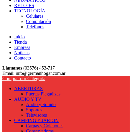
NEUMÁTICOS
RELOJES
TECNOLOGÍA
Celulares
Computación
Teléfonos
Inicio
Tienda
Empresa
Noticias
Contacto
Llamanos
(03576) 453-717
Email: info@germanhogar.com.ar
Comprar por Categoría
ABERTURAS
Puertas Plegadizas
AUDIO Y TV
Audio y Sonido
Soportes
Televisores
CAMPING Y JARDIN
Carpas y Colchones
Conservadoras