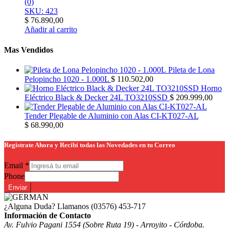
(0)
SKU: 423
$
76.890,00
Añadir al carrito
Mas Vendidos
Pileta de Lona
Pelopincho 1020 - 1.000L
$
110.502,00
Horno
Eléctrico Black & Decker 24L TO3210SSD
$
209.999,00
Tender Plegable de Aluminio con Alas CI-KT027-AL
$
68.990,00
Registrate Ahora y Recibí todas las Novedades en tu Correo
Email
*
Phone
Enviar
¿Alguna Duda? Llamanos
(03576) 453-717
Información de Contacto
Av. Fulvio Pagani 1554 (Sobre Ruta 19) - Arroyito - Córdoba.