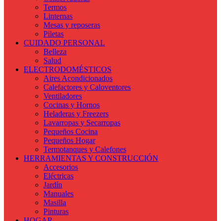
Termos
Linternas
Mesas y reposeras
Piletas
CUIDADO PERSONAL
Belleza
Salud
ELECTRODOMÉSTICOS
Aires Acondicionados
Calefactores y Caloventores
Ventiladores
Cocinas y Hornos
Heladeras y Freezers
Lavarropas y Secarropas
Pequeños Cocina
Pequeños Hogar
Termotanques y Calefones
HERRAMIENTAS Y CONSTRUCCIÓN
Accesorios
Eléctricas
Jardín
Manuales
Masilla
Pinturas
HOGAR