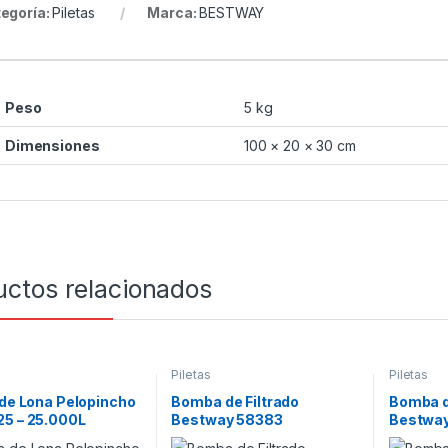
egoría:
Piletas
Marca:
BESTWAY
Peso
5 kg
Dimensiones
100 × 20 × 30 cm
uctos relacionados
Piletas
Piletas
 de Lona Pelopincho
Bomba de Filtrado
Bomba d
25 – 25.000L
Bestway 58383
Bestway