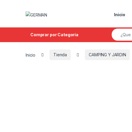
Skip to navigation
Skip to content
Inicio
Search fo
Comprar por Categoría
Inicio
Tienda
CAMPING Y JARDIN