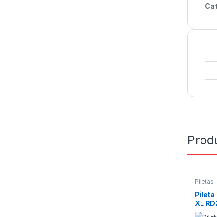
Cat
Prod
Piletas
Pileta
XL RD