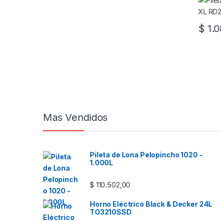
$
1.0
Mas Vendidos
Pileta de Lona Pelopincho 1020 -
1.000L
$
110.502,00
Horno Eléctrico Black & Decker 24L
TO3210SSD