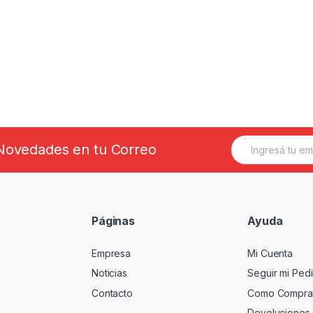
E
s Novedades en tu Correo
m
a
i
l
*
Páginas
Ayuda
Empresa
Mi Cuenta
Noticias
Seguir mi Ped
Contacto
Como Compra
Devoluciones