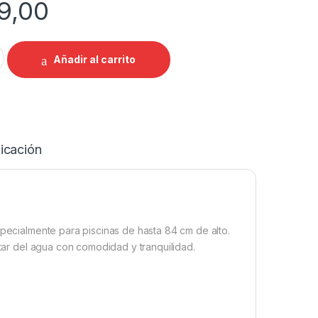
9,00
ina Bestway 58430 – Hasta 84 cm de Altura quantity
Añadir al carrito
icación
specialmente para piscinas de hasta 84 cm de alto.
utar del agua con comodidad y tranquilidad.