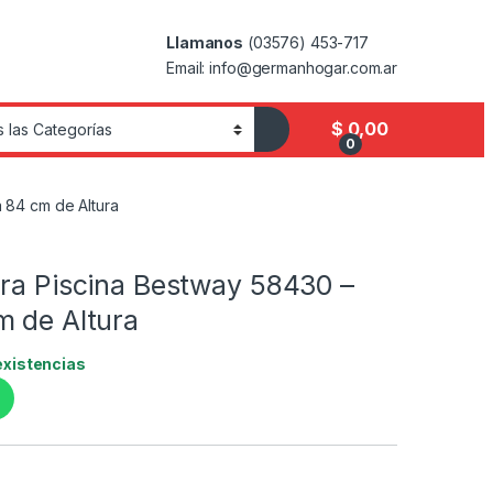
Llamanos
(03576) 453-717
Email: info@germanhogar.com.ar
$
0,00
0
 84 cm de Altura
ara Piscina Bestway 58430 –
m de Altura
existencias