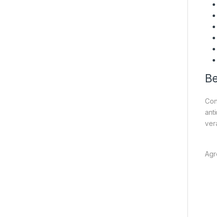
Be
Con
ant
ver
Agre