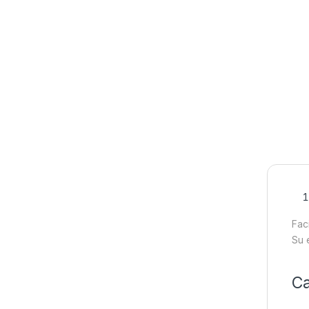
Fac
Su 
Ca