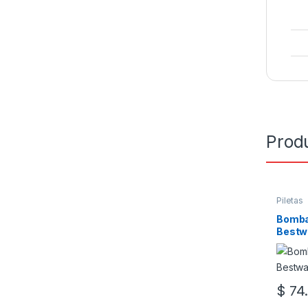
Prod
Piletas
Bomba 
Bestw
$
74.