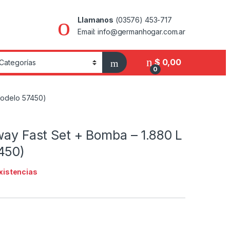
Llamanos
(03576) 453-717
Email: info@germanhogar.com.ar
$
0,00
0
(Modelo 57450)
way Fast Set + Bomba – 1.880 L
450)
existencias