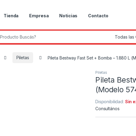
Tienda
Empresa
Noticias
Contacto
r:
Piletas
Pileta Bestway Fast Set + Bomba – 1.880 L 
Piletas
Pileta Best
(Modelo 57
Disponibilidad:
Sin 
Consultános