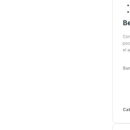
Be
Con
poc
el 
Sum
Cat