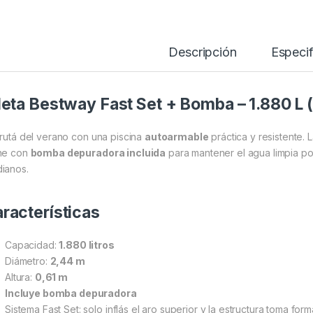
Descripción
Especif
leta Bestway Fast Set + Bomba – 1.880 L
frutá del verano con una piscina
autoarmable
práctica y resistente. 
ne con
bomba depuradora incluida
para mantener el agua limpia po
ianos.
racterísticas
Capacidad:
1.880 litros
Diámetro:
2,44 m
Altura:
0,61 m
Incluye bomba depuradora
Sistema Fast Set: solo inflás el aro superior y la estructura toma forma