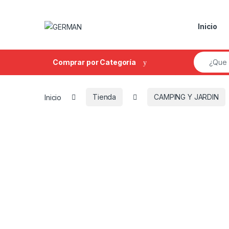
Skip to navigation
Skip to content
Inicio
Search fo
Comprar por Categoría
Inicio
Tienda
CAMPING Y JARDIN