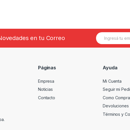
E
s Novedades en tu Correo
m
a
i
l
*
Páginas
Ayuda
Empresa
Mi Cuenta
Noticias
Seguir mi Ped
Contacto
Como Compra
Devoluciones
Términos y Co
ba.