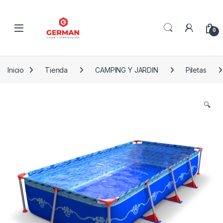
Skip to navigation
Skip to content
0
Inicio
Tienda
CAMPING Y JARDIN
Piletas
🔍