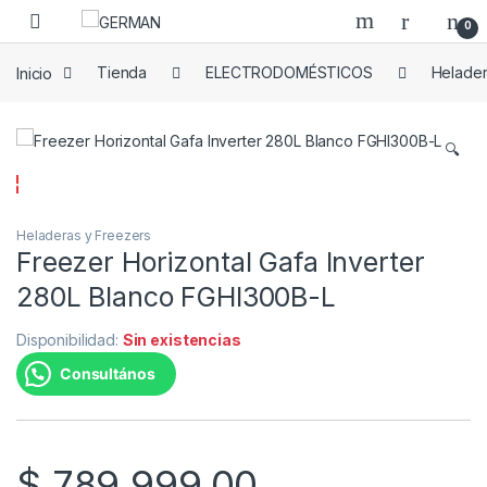
Skip to navigation
Skip to content
0
Inicio
Tienda
ELECTRODOMÉSTICOS
Helader
🔍
Heladeras y Freezers
Freezer Horizontal Gafa Inverter
280L Blanco FGHI300B-L
Disponibilidad:
Sin existencias
Consultános
$
789.999,00