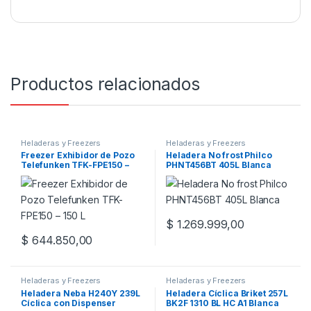
Productos relacionados
Heladeras y Freezers
Heladeras y Freezers
Freezer Exhibidor de Pozo
Heladera No frost Philco
Telefunken TFK-FPE150 –
PHNT456BT 405L Blanca
150 L
$
1.269.999,00
$
644.850,00
Heladeras y Freezers
Heladeras y Freezers
Heladera Neba H240Y 239L
Heladera Cíclica Briket 257L
Cíclica con Dispenser
BK2F 1310 BL HC A1 Blanca