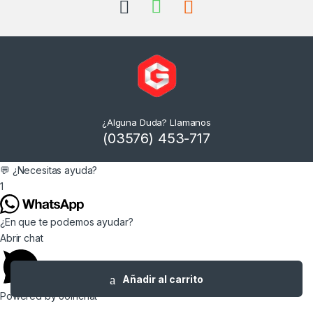
¿Alguna Duda? Llamanos
(03576) 453-717
💬 ¿Necesitas ayuda?
1
¿En que te podemos ayudar?
Abrir chat
Añadir al carrito
Powered by
Joinchat