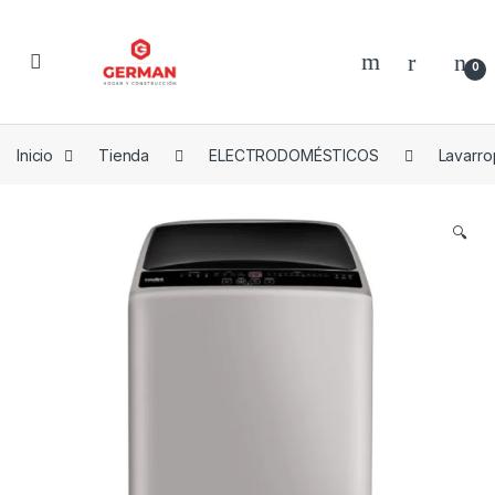
Skip to navigation
Skip to content
0
Inicio
Tienda
ELECTRODOMÉSTICOS
Lavarro
🔍