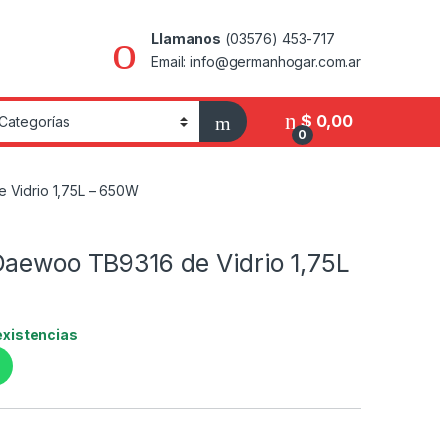
Llamanos
(03576) 453-717
Email: info@germanhogar.com.ar
$
0,00
0
 Vidrio 1,75L – 650W
Daewoo TB9316 de Vidrio 1,75L
existencias