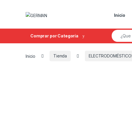
Skip to navigation
Skip to content
Inicio
Search fo
Comprar por Categoría
Inicio
Tienda
ELECTRODOMÉSTICO