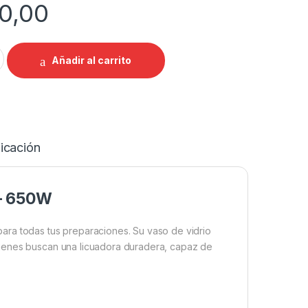
0,00
TB9316 de Vidrio 1,75L – 650W quantity
Añadir al carrito
icación
 – 650W
ara todas tus preparaciones. Su vaso de vidrio
uienes buscan una licuadora duradera, capaz de