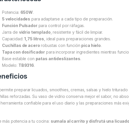
Potencia:
650W
.
5 velocidades
para adaptarse a cada tipo de preparación.
Función Pulsador
para control por ráfagas.
Jarra de
vidrio templado
, resistente y fácil de limpiar.
Capacidad:
1,75 litros
, ideal para preparaciones grandes.
Cuchillas de acero
robustas con función
pica hielo
.
Tapa con dosificador
para incorporar ingredientes mientras funcio
Base estable con
patas antideslizantes
.
Modelo:
TB9316
.
neficios
permite preparar licuados, smoothies, cremas, salsas y hielo triturado
hillas reforzadas. Su vaso de vidrio conserva mejor el sabor, no abso
 herramienta confiable para el uso diario y las preparaciones más exi
e más potencia a tu cocina:
sumala al carrito y disfrutá una licuado