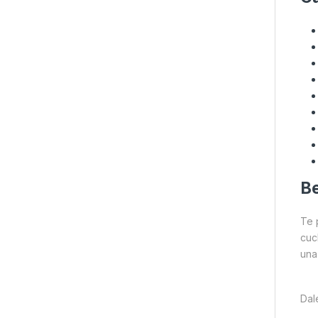
Be
Te 
cuc
una
Dal