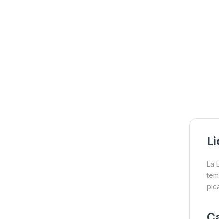
Li
La 
tem
pic
Ca