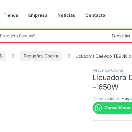
Tienda
Empresa
Noticias
Contacto
r:
S
Pequeños Cocina
Licuadora Daewoo TB9316 de
Pequeños Cocina
Licuadora 
– 650W
Disponibilidad:
Hay 
Consultános