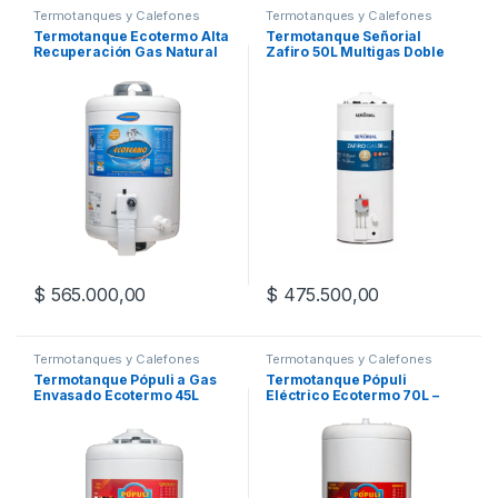
Termotanques y Calefones
Termotanques y Calefones
Termotanque Ecotermo Alta
Termotanque Señorial
Recuperación Gas Natural
Zafiro 50L Multigas Doble
53L Inf
Conexión TSZP-50
$
565.000,00
$
475.500,00
Este producto tiene múltiples variantes. Las opciones se pueden
Termotanques y Calefones
Termotanques y Calefones
Termotanque Pópuli a Gas
Termotanque Pópuli
Envasado Ecotermo 45L
Eléctrico Ecotermo 70L –
Conexión Superior
Conexión superior