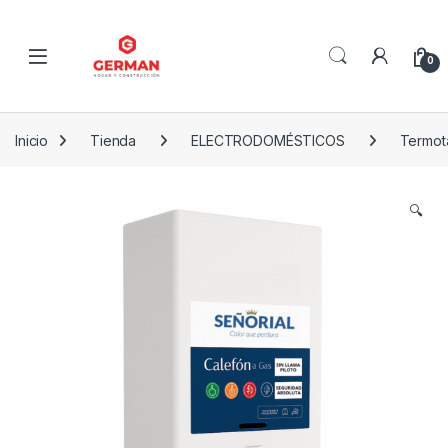
Skip to navigation
Skip to content
0
Inicio
Tienda
ELECTRODOMÉSTICOS
Termot
🔍