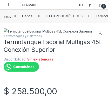
Skip to navigation
Skip to content
0
Inicio
Tienda
ELECTRODOMÉSTICOS
Termot
🔍
Termotanques y Calefones
Termotanque Escorial Multigas 45L
Conexión Superior
Disponibilidad:
Sin existencias
Consultános
$
258.500,00