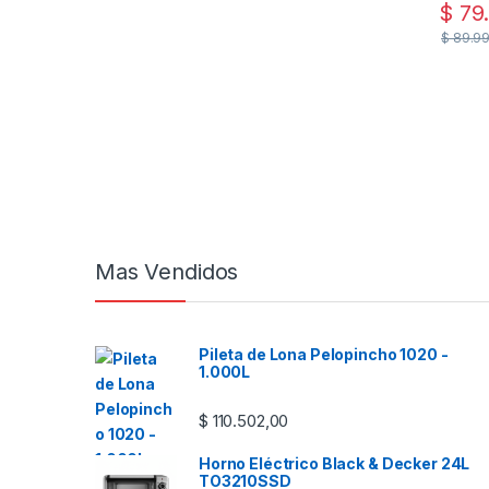
$
79.
$
89.99
Mas Vendidos
Pileta de Lona Pelopincho 1020 -
1.000L
$
110.502,00
Horno Eléctrico Black & Decker 24L
TO3210SSD