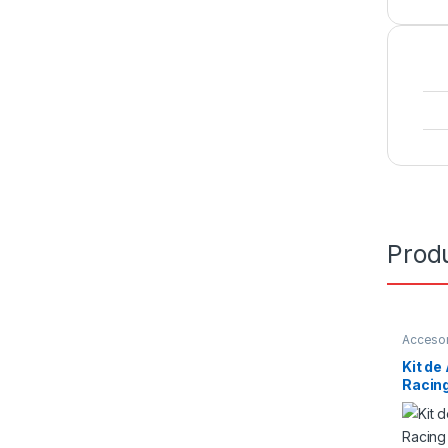
Prod
Accesor
Kit de
Racin