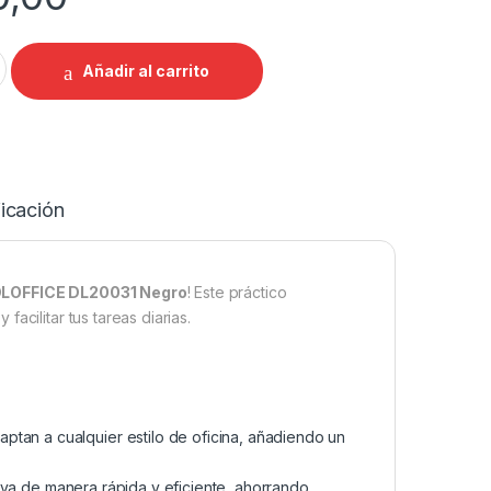
a Adhesiva DLOFFICE DL20031 Negro quantity
Añadir al carrito
icación
DLOFFICE DL20031 Negro
! Este práctico
acilitar tus tareas diarias.
daptan a cualquier estilo de oficina, añadiendo un
siva de manera rápida y eficiente, ahorrando