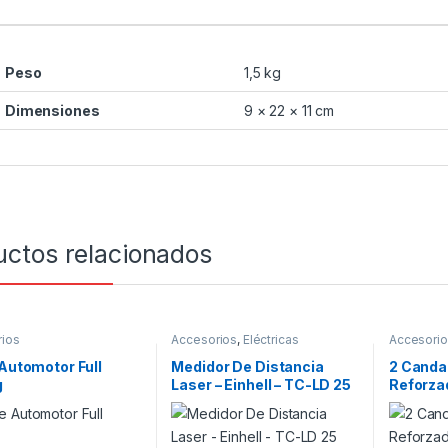
Peso
1,5 kg
Dimensiones
9 × 22 × 11 cm
uctos relacionados
ios
Accesorios
,
Eléctricas
Accesori
 Automotor Full
Medidor De Distancia
2 Cand
g
Laser – Einhell – TC-LD 25
Reforza
Niquela
Llaves – 