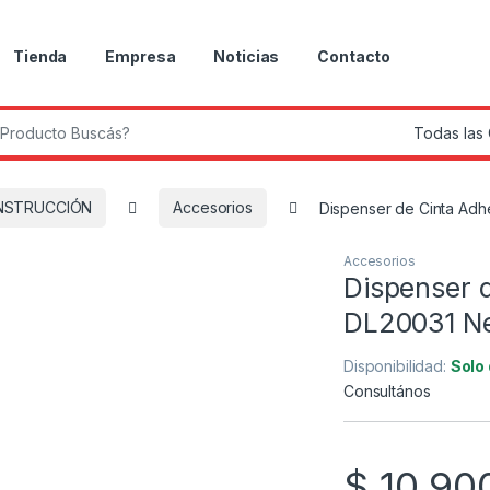
Tienda
Empresa
Noticias
Contacto
r:
NSTRUCCIÓN
Accesorios
Dispenser de Cinta Ad
Accesorios
Dispenser 
DL20031 N
Disponibilidad:
Solo
Consultános
$
10.90