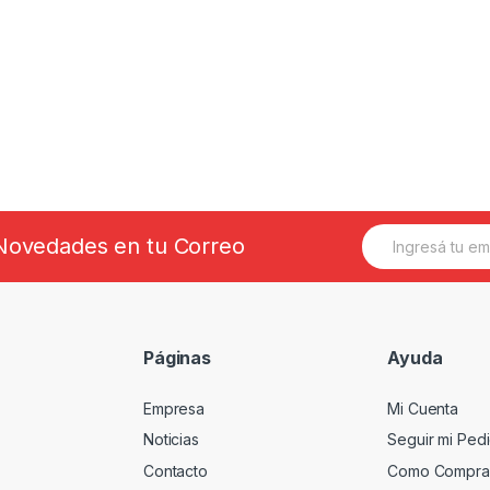
E
s Novedades en tu Correo
m
a
i
l
*
Páginas
Ayuda
Empresa
Mi Cuenta
Noticias
Seguir mi Ped
Contacto
Como Compra