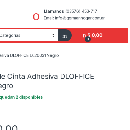
Llamanos
(03576) 453-717
Email: info@germanhogar.com.ar
$
0,00
0
hesiva DLOFFICE DL20031 Negro
de Cinta Adhesiva DLOFFICE
egro
 quedan 2 disponibles
0,00