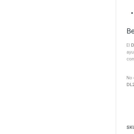
Be
El
D
ayu
com
No 
DL2
SK