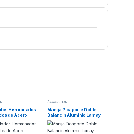
os
Accesorios
ados Hermanados
Manija Picaporte Doble
dos de Acero
Balancín Aluminio Lamay
do 40mm + 4
Rialpa
Bulit