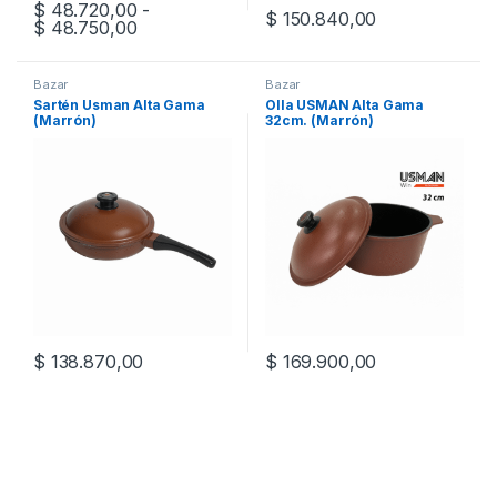
$
48.720,00
-
$
150.840,00
Rango de precios: desde $ 48.720,00 hast
$
48.750,00
Este producto tiene múltiples variantes. Las opciones se pueden
Bazar
Bazar
Sartén Usman Alta Gama
Olla USMAN Alta Gama
(Marrón)
32cm. (Marrón)
$
138.870,00
$
169.900,00