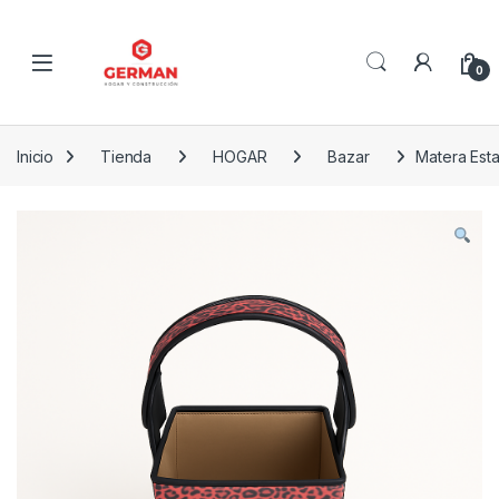
Skip to navigation
Skip to content
0
Inicio
Tienda
HOGAR
Bazar
Matera Est