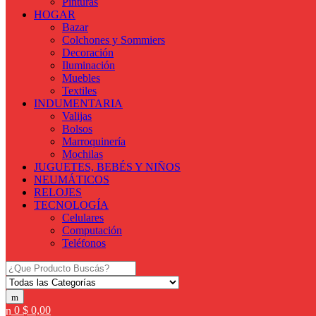
Pinturas
HOGAR
Bazar
Colchones y Sommiers
Decoración
Iluminación
Muebles
Textiles
INDUMENTARIA
Valijas
Bolsos
Marroquinería
Mochilas
JUGUETES, BEBÉS Y NIÑOS
NEUMÁTICOS
RELOJES
TECNOLOGÍA
Celulares
Computación
Teléfonos
Search for:
0
$
0,00