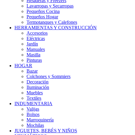
Heladeras y Freezers
Lavarropas y Secarropas
Pequeños Cocina
Pequeños Hogar
Termotanques y Calefones
HERRAMIENTAS Y CONSTRUCCIÓN
Accesorios
Eléctricas
Jardín
Manuales
Masilla
Pinturas
HOGAR
Bazar
Colchones y Sommiers
Decoración
Iluminación
Muebles
Textiles
INDUMENTARIA
Valijas
Bolsos
Marroquinería
Mochilas
JUGUETES, BEBÉS Y NIÑOS