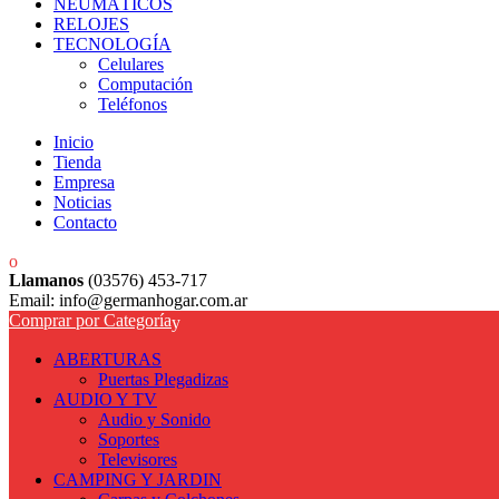
NEUMÁTICOS
RELOJES
TECNOLOGÍA
Celulares
Computación
Teléfonos
Inicio
Tienda
Empresa
Noticias
Contacto
Llamanos
(03576) 453-717
Email: info@germanhogar.com.ar
Comprar por Categoría
ABERTURAS
Puertas Plegadizas
AUDIO Y TV
Audio y Sonido
Soportes
Televisores
CAMPING Y JARDIN