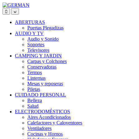
Skip
Skip
to
to
navigation
content
ABERTURAS
Puertas Plegadizas
AUDIO Y TV
Audio y Sonido
Soportes
Televisores
CAMPING Y JARDIN
Carpas y Colchones
Conservadoras
Termos
Linternas
Mesas y reposeras
Piletas
CUIDADO PERSONAL
Belleza
Salud
ELECTRODOMÉSTICOS
Aires Acondicionados
Calefactores y Caloventores
Ventiladores
Cocinas y Hornos