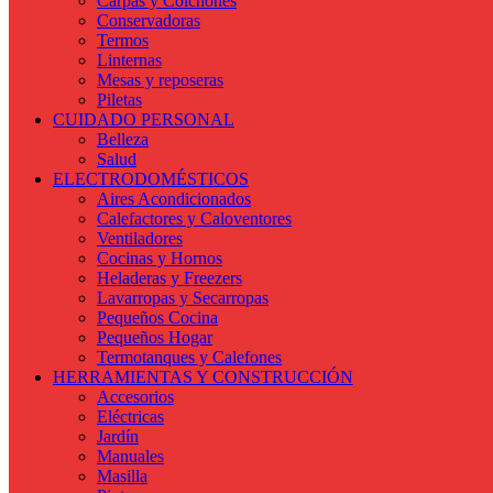
Carpas y Colchones
Conservadoras
Termos
Linternas
Mesas y reposeras
Piletas
CUIDADO PERSONAL
Belleza
Salud
ELECTRODOMÉSTICOS
Aires Acondicionados
Calefactores y Caloventores
Ventiladores
Cocinas y Hornos
Heladeras y Freezers
Lavarropas y Secarropas
Pequeños Cocina
Pequeños Hogar
Termotanques y Calefones
HERRAMIENTAS Y CONSTRUCCIÓN
Accesorios
Eléctricas
Jardín
Manuales
Masilla