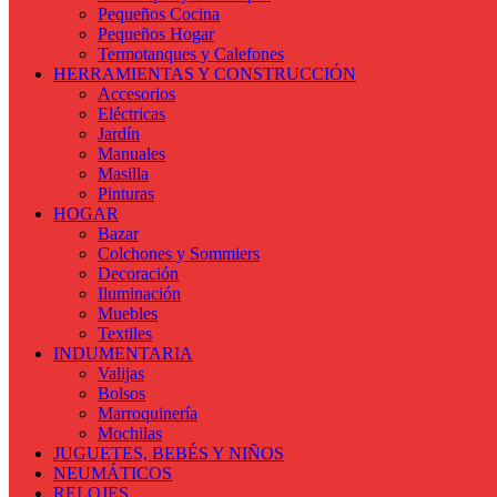
Pequeños Cocina
Pequeños Hogar
Termotanques y Calefones
HERRAMIENTAS Y CONSTRUCCIÓN
Accesorios
Eléctricas
Jardín
Manuales
Masilla
Pinturas
HOGAR
Bazar
Colchones y Sommiers
Decoración
Iluminación
Muebles
Textiles
INDUMENTARIA
Valijas
Bolsos
Marroquinería
Mochilas
JUGUETES, BEBÉS Y NIÑOS
NEUMÁTICOS
RELOJES