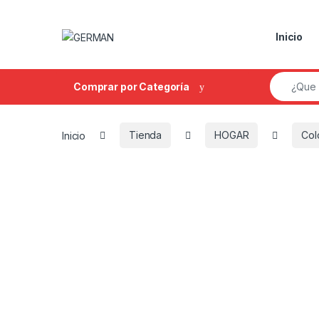
Skip to navigation
Skip to content
Inicio
Search fo
Comprar por Categoría
Inicio
Tienda
HOGAR
Col