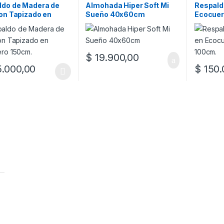
ldo de Madera de
Almohada Hiper Soft Mi
Respald
on Tapizado en
Sueño 40x60cm
Ecocuer
ero 150cm.
100cm.
$
19.900,00
.000,00
$
150.
oducto tiene múltiples variantes. Las opciones se pueden elegir en l