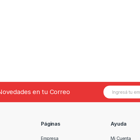
E
s Novedades en tu Correo
m
a
i
l
*
Páginas
Ayuda
Empresa
Mi Cuenta