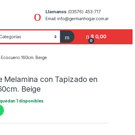
Llamanos
(03576) 453-717
Email: info@germanhogar.com.ar
$
0,00
0
 Ecocuero 160cm. Beige
s
e Melamina con Tapizado en
60cm. Beige
 quedan 1 disponibles