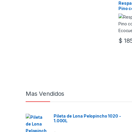
Respa
Pino c
Ecocu
$
185
Este pr
Mas Vendidos
Pileta de Lona Pelopincho 1020 -
1.000L