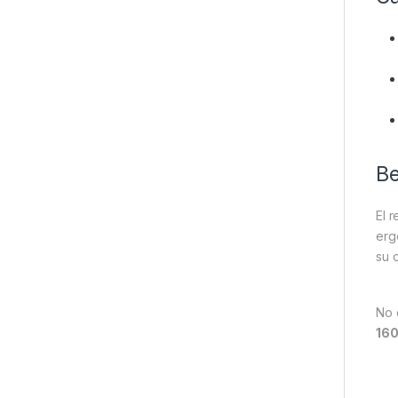
Be
El 
erg
su 
No 
160