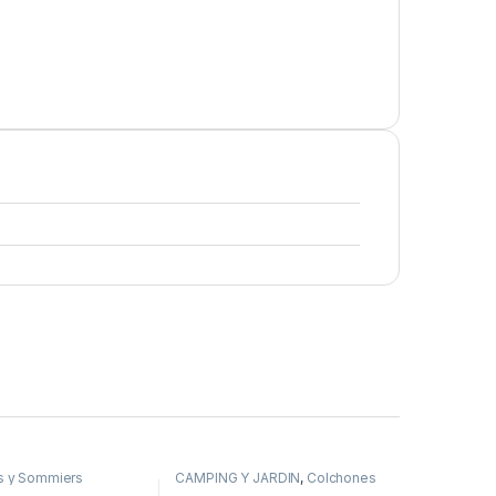
s y Sommiers
CAMPING Y JARDIN
,
Colchones
y Sommiers