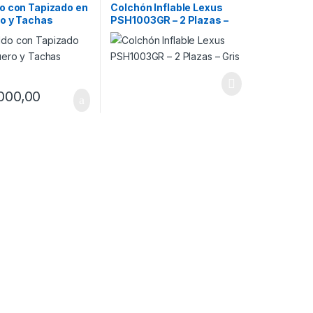
o con Tapizado en
Colchón Inflable Lexus
o y Tachas
PSH1003GR – 2 Plazas –
Gris
000,00
a página de producto