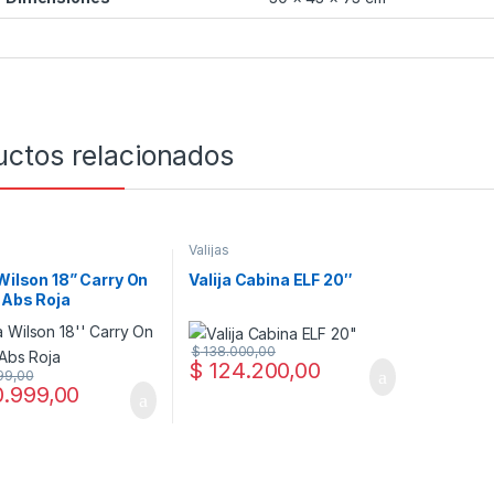
uctos relacionados
Valijas
 Wilson 18” Carry On
Valija Cabina ELF 20″
 Abs Roja
$
138.000,00
$
124.200,00
99,00
.999,00