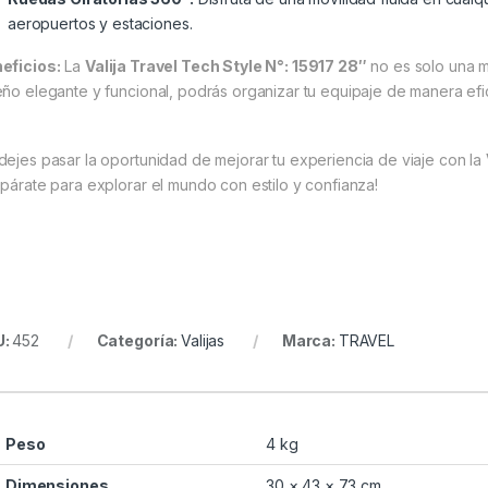
aeropuertos y estaciones.
eficios:
La
Valija Travel Tech Style N°: 15917 28″
no es solo una m
eño elegante y funcional, podrás organizar tu equipaje de manera efi
dejes pasar la oportunidad de mejorar tu experiencia de viaje con la
epárate para explorar el mundo con estilo y confianza!
U:
452
Categoría:
Valijas
Marca:
TRAVEL
Peso
4 kg
Dimensiones
30 × 43 × 73 cm