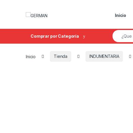
Skip to navigation
Skip to content
Inicio
Search fo
Comprar por Categoría
Inicio
Tienda
INDUMENTARIA