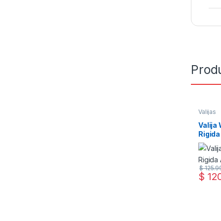
Prod
Valijas
Valija
Rigida
$
125.9
$
120