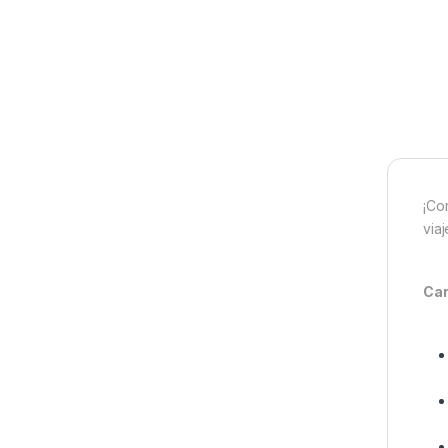
¡Co
via
Car