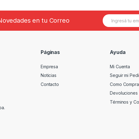
E
s Novedades en tu Correo
m
a
i
l
*
Páginas
Ayuda
Empresa
Mi Cuenta
Noticias
Seguir mi Ped
Contacto
Como Compra
Devoluciones
Términos y Co
ba.