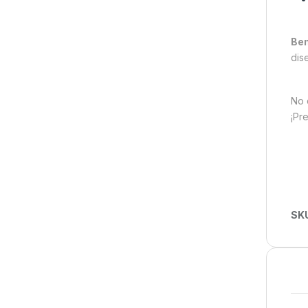
Ben
dis
No 
¡Pr
SK