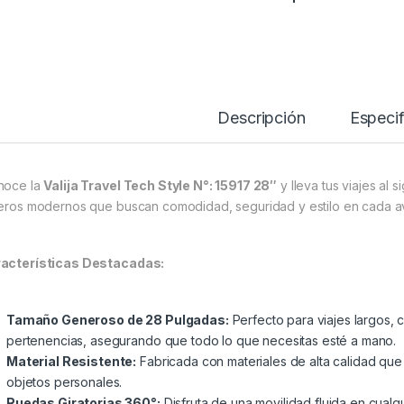
Descripción
Especif
noce la
Valija Travel Tech Style N°: 15917 28″
y lleva tus viajes al s
jeros modernos que buscan comodidad, seguridad y estilo en cada a
acterísticas Destacadas:
Tamaño Generoso de 28 Pulgadas:
Perfecto para viajes largos, 
pertenencias, asegurando que todo lo que necesitas esté a mano.
Material Resistente:
Fabricada con materiales de alta calidad que 
objetos personales.
Ruedas Giratorias 360°:
Disfruta de una movilidad fluida en cualqui