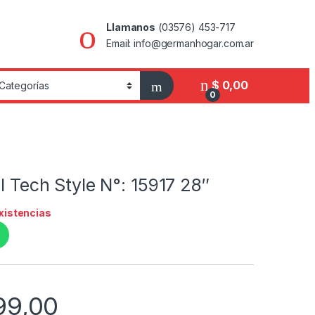
Llamanos
(03576) 453-717
Email: info@germanhogar.com.ar
$
0,00
0
el Tech Style N°: 15917 28″
existencias
99,00