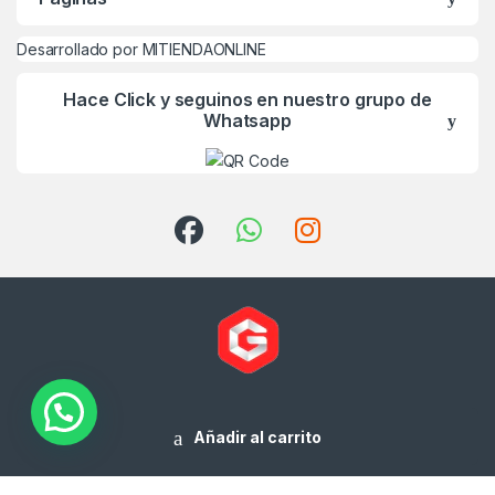
Desarrollado por MITIENDAONLINE
Hace Click y seguinos en nuestro grupo de
Whatsapp
¿Alguna Duda? Llamanos
(03576) 453-717
Añadir al carrito