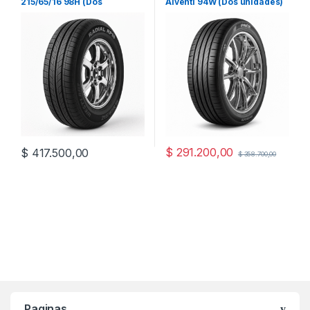
215/65/16 98H (Dos
Alventi 94W (Dos unidades)
unidades)
$
291.200,00
$
417.500,00
$
358.700,00
Paginas