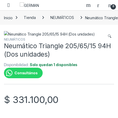
Skip to navigation
Skip to content
0
Inicio
Tienda
NEUMÁTICOS
Neumático Triangl
🔍
NEUMÁTICOS
Neumático Triangle 205/65/15 94H
(Dos unidades)
Disponibilidad:
Solo quedan 1 disponibles
Consultános
$
331.100,00