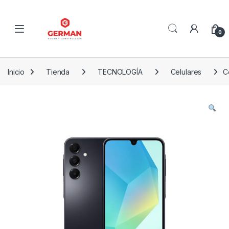
Skip to navigation
Skip to content
0
Inicio
Tienda
TECNOLOGÍA
Celulares
C