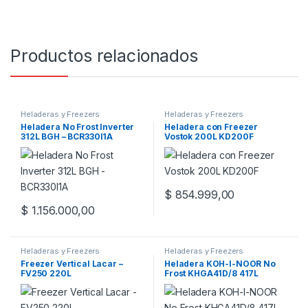
Productos relacionados
Heladeras y Freezers
Heladeras y Freezers
Heladera No Frost Inverter
Heladera con Freezer
312L BGH – BCR330I1A
Vostok 200L KD200F
$
854.999,00
$
1.156.000,00
Heladeras y Freezers
Heladeras y Freezers
Freezer Vertical Lacar –
Heladera KOH-I-NOOR No
FV250 220L
Frost KHGA41D/8 417L