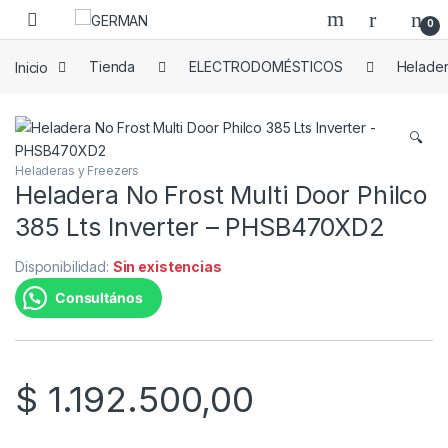
Skip to navigation
Skip to content
0
Inicio
Tienda
ELECTRODOMÉSTICOS
Helader
🔍
Heladeras y Freezers
Heladera No Frost Multi Door Philco
385 Lts Inverter – PHSB470XD2
Disponibilidad:
Sin existencias
Consultános
$
1.192.500,00