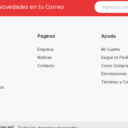
E
s Novedades en tu Correo
m
a
i
l
*
Páginas
Ayuda
Empresa
Mi Cuenta
Noticias
Seguir mi Ped
Contacto
Como Compra
Devoluciones
Términos y Co
ba.
AONLINE
- Todos los derechos reservados