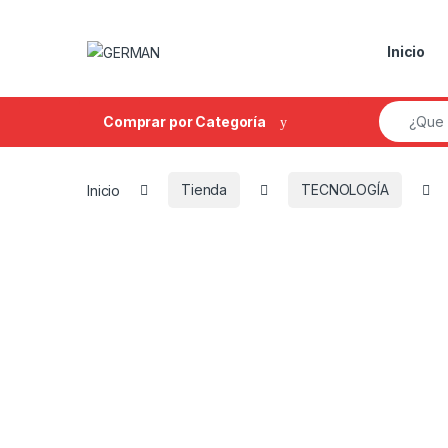
Skip to navigation
Skip to content
Inicio
Search fo
Comprar por Categoría
Inicio
Tienda
TECNOLOGÍA