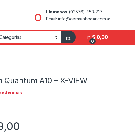
Llamanos
(03576) 453-717
Email: info@germanhogar.com.ar
$
0,00
0
h Quantum A10 – X-VIEW
existencias
9,00