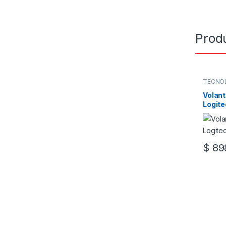
Prod
TECNO
Volant
Logite
Force
$
898