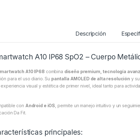
Descripción
Especif
artwatch A10 IP68 SpO2 – Cuerpo Metál
martwatch A10 IP68
combina
diseño premium, tecnología avanz
ión para el uso diario. Su
pantalla AMOLED de alta resolución
y s
 experiencia visual y estética de primer nivel, ideal tanto para activ
patible con
Android e iOS
, permite un manejo intuitivo y un seguimi
cación Da Fit.
racterísticas principales: