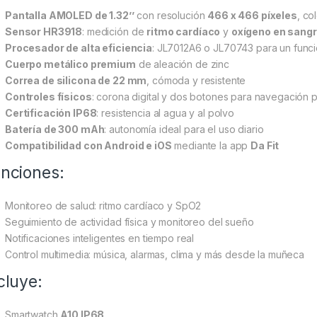
Pantalla AMOLED de 1.32’’
con resolución
466 x 466 píxeles
, co
Sensor HR3918
: medición de
ritmo cardíaco
y
oxígeno en sangr
Procesador de alta eficiencia
: JL7012A6 o JL70743 para un funci
Cuerpo metálico premium
de aleación de zinc
Correa de silicona de 22 mm
, cómoda y resistente
Controles físicos
: corona digital y dos botones para navegación 
Certificación IP68
: resistencia al agua y al polvo
Batería de 300 mAh
: autonomía ideal para el uso diario
Compatibilidad con Android e iOS
mediante la app
Da Fit
nciones:
Monitoreo de salud: ritmo cardíaco y SpO2
Seguimiento de actividad física y monitoreo del sueño
Notificaciones inteligentes en tiempo real
Control multimedia: música, alarmas, clima y más desde la muñeca
cluye:
Smartwatch
A10 IP68