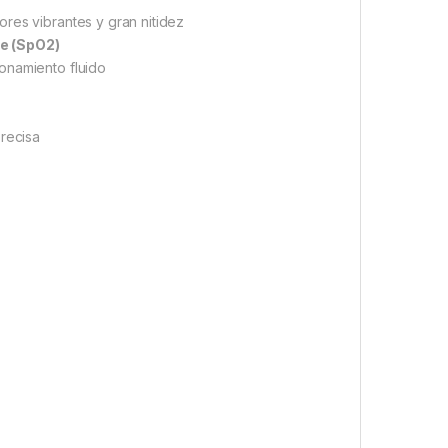
lores vibrantes y gran nitidez
e (SpO2)
onamiento fluido
precisa