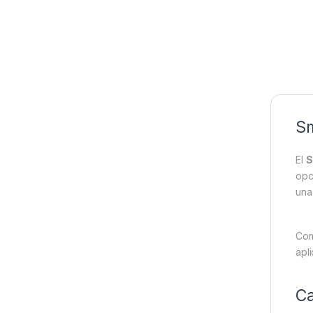
Sm
El
S
opc
una
Com
apli
Ca