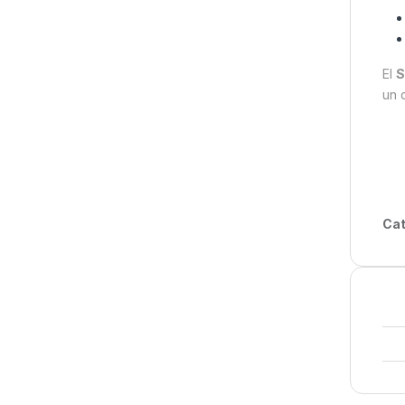
El
S
un 
Cat